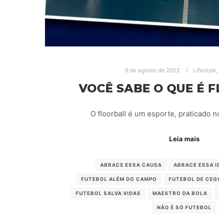
9 de agosto de 2022
Lifestyle
,
VOCÊ SABE O QUE É 
O floorball é um esporte, praticado 
Leia mais
ABRACE ESSA CAUSA
ABRACE ESSA I
FUTEBOL ALÉM DO CAMPO
FUTEBOL DE CEG
FUTEBOL SALVA VIDAS
MAESTRO DA BOLA
NÃO É SÓ FUTEBOL