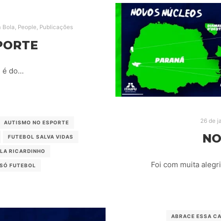
 Bola
,
People
,
Publicações
PORTE
e é do…
26 de j
AUTISMO NO ESPORTE
NO
FUTEBOL SALVA VIDAS
LA RICARDINHO
Foi com muita alegr
 SÓ FUTEBOL
ABRACE ESSA C