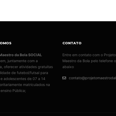
SOMOS
CONTATO
 Maestro da Bola SOCIAL
Entre em contato com o Projeto
 em, juntamente com a
Maestro da Bola pelo telefone o
ra, oferecer atividades gratuitas
abaixo
idade de futebol/futsal para
contato@projetomaestroda
 e adolescentes de 07 a 14
ioritariamente matriculados na
ensino Pública;