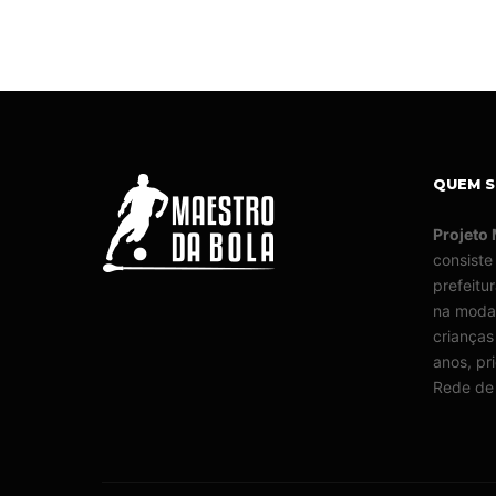
QUEM 
Projeto
consiste
prefeitu
na modal
crianças
anos, pr
Rede de 